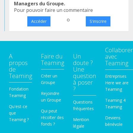
Managers du Groupe.
Pour pouvoir faire un commentaire
o
Accéder
S'inscrire
Collaborer
A
Faire du
Un
avec
propos
Teaming
doute ?
Teaming
de
Une
Teaming
question
Créer un
Entreprises
à poser
Groupe
Here we are
?
Fondation
Teaming
Rejoindre
Teaming
un Groupe
Teaming 4
Questions
Qu'est-ce
Teaming
fréquentes
Qui peut
que
récolter des
Deviens
Teaming ?
Mention
fonds ?
bénévole
légale