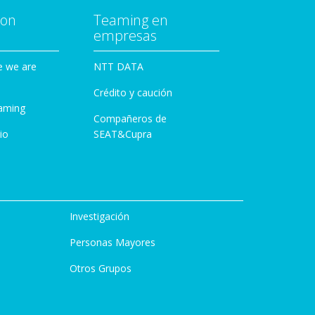
con
Teaming en
empresas
e we are
NTT DATA
Crédito y caución
aming
Compañeros de
io
SEAT&Cupra
Investigación
Personas Mayores
Otros Grupos