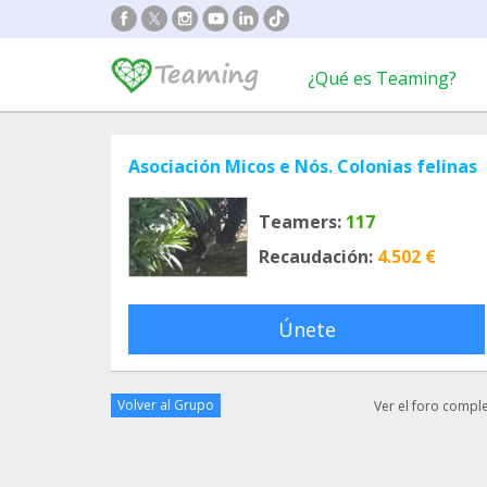
¿Qué es Teaming?
Asociación Micos e Nós. Colonias felinas
Teamers:
117
Recaudación:
4.502 €
Únete
Volver al Grupo
Ver el foro compl