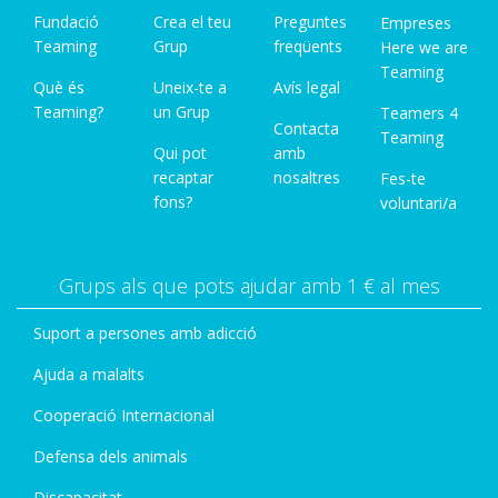
Fundació
Crea el teu
Preguntes
Empreses
Teaming
Grup
freqüents
Here we are
Teaming
Què és
Uneix-te a
Avís legal
Teaming?
un Grup
Teamers 4
Contacta
Teaming
Qui pot
amb
recaptar
nosaltres
Fes-te
fons?
voluntari/a
Grups als que pots ajudar amb 1 € al mes
Suport a persones amb adicció
Ajuda a malalts
Cooperació Internacional
Defensa dels animals
Discapacitat