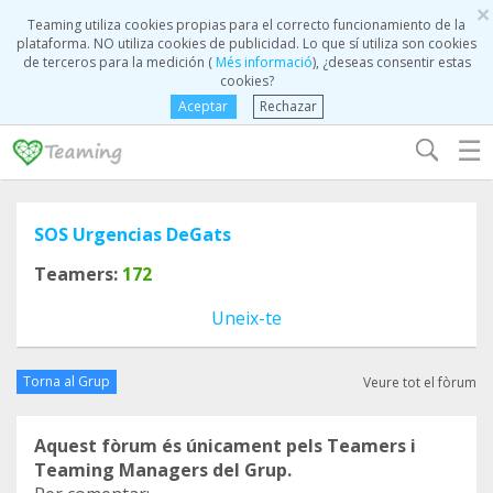
×
Teaming utiliza cookies propias para el correcto funcionamiento de la
plataforma. NO utiliza cookies de publicidad. Lo que sí utiliza son cookies
de terceros para la medición (
Més informació
), ¿deseas consentir estas
cookies?
Aceptar
Rechazar
☰
SOS Urgencias DeGats
Teamers:
172
Uneix-te
Torna al Grup
Veure tot el fòrum
Aquest fòrum és únicament pels Teamers i
Teaming Managers del Grup.