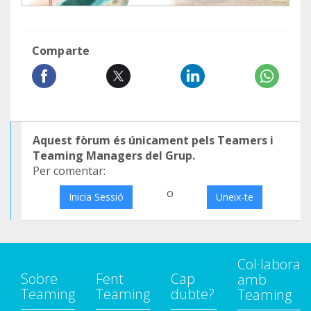
Comparte
Aquest fòrum és únicament pels Teamers i
Teaming Managers del Grup.
Per comentar:
o
Inicia Sessió
Uneix-te
Col·labora
Sobre
Fent
Cap
amb
Teaming
Teaming
dubte?
Teaming