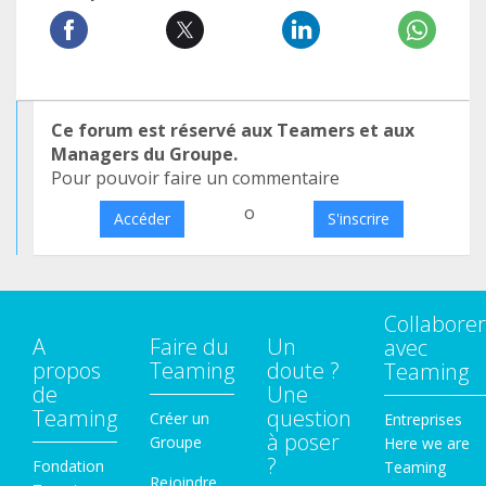
Ce forum est réservé aux Teamers et aux
Managers du Groupe.
Pour pouvoir faire un commentaire
o
Accéder
S'inscrire
Collaborer
A
Faire du
Un
avec
propos
Teaming
doute ?
Teaming
de
Une
Teaming
question
Créer un
Entreprises
à poser
Groupe
Here we are
?
Fondation
Teaming
Rejoindre