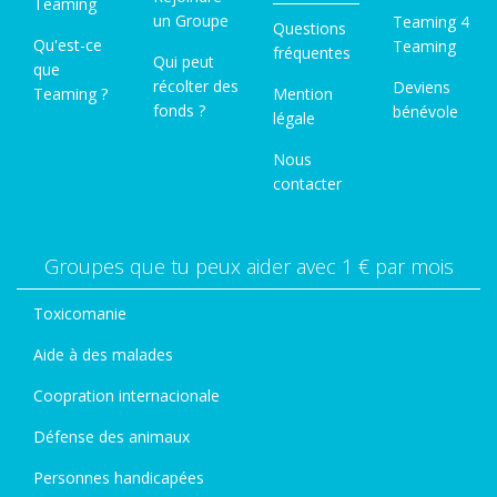
Teaming
un Groupe
Teaming 4
Questions
Qu'est-ce
Teaming
fréquentes
Qui peut
que
récolter des
Deviens
Teaming ?
Mention
fonds ?
bénévole
légale
Nous
contacter
Groupes que tu peux aider avec 1 € par mois
Toxicomanie
Aide à des malades
Coopration internacionale
Défense des animaux
Personnes handicapées