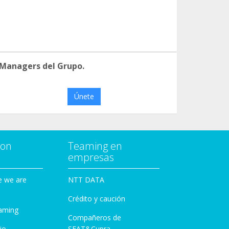
 Managers del Grupo.
Únete
con
Teaming en
empresas
e we are
NTT DATA
Crédito y caución
aming
Compañeros de
io
SEAT&Cupra