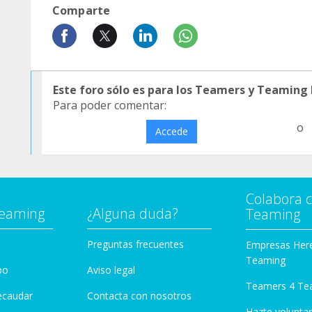
Comparte
Este foro sólo es para los Teamers y Teaming
Para poder comentar:
o
Accede
Colabora 
Teaming
¿Alguna duda?
Teaming
Preguntas frecuentes
Empresas Her
Teaming
po
Aviso legal
Teamers 4 Te
ecaudar
Contacta con nosotros
Hazte voluntar