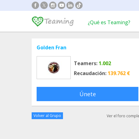
¿Qué es Teaming?
Golden Fran
Teamers:
1.002
Recaudación:
139.762 €
Únete
Volver al Grupo
Ver el foro compl