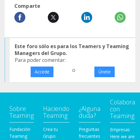
Comparte
Este foro sólo es para los Teamers y Teaming
Managers del Grupo.
Para poder comentar:
o
Accede
Únete
Colabora
Sobre
Haciendo
¿Alguna
con
Teaming
Teaming
duda?
Teaming
Fundación
Crea tu
Preguntas
Empresas
Teaming
Grupo
frecuentes
Here we are