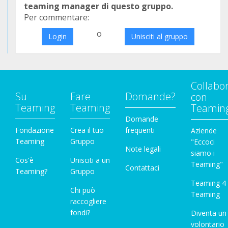
teaming manager di questo gruppo.
Per commentare:
o
Login
Unisciti al gruppo
Collabo
Su
Fare
Domande?
con
Teaming
Teaming
Teamin
Domande
Fondazione
Crea il tuo
frequenti
Aziende
Teaming
Gruppo
"Eccoci
Note legali
siamo i
Cos'è
Unisciti a un
Teaming"
Contattaci
Teaming?
Gruppo
Teaming 4
Chi può
Teaming
raccogliere
fondi?
Diventa un
volontario