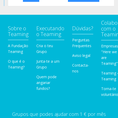
Colabo
Sobre o
Executando
Dúvidas?
com o
Teaming
o Teaming
Teami
Perguntas
A Fundação
Cria o teu
Frequentes
Empresas
Teaming
Grupo
"Here we
Aviso legal
are
O que é o
Junta-te a um
Teaming"
Contacta-
Teaming?
Grupo
nos
Teaming 
Quem pode
Teaming
angariar
fundos?
Torna-te
voluntário
Grupos que podes ajudar com 1 € por mês