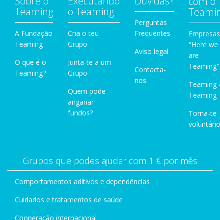
Sobre o
Executando
Dúvidas?
com o
Teaming
o Teaming
Teami
Perguntas
A Fundação
Cria o teu
Frequentes
Empresas
Teaming
Grupo
"Here we
Aviso legal
are
O que é o
Junta-te a um
Teaming"
Contacta-
Teaming?
Grupo
nos
Teaming 
Quem pode
Teaming
angariar
fundos?
Torna-te
voluntário
Grupos que podes ajudar com 1 € por mês
Comportamentos aditivos e dependências
Cuidados e tratamentos de saúde
Cooperação internacional