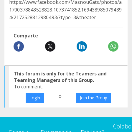
https://www.facebook.com/MasnouGats/photos/a.
1700378843528828.1073741852.169438985079439
4/2172528812980493/?type=3&theater
Comparte
This forum is only for the Teamers and
Teaming Managers of this Group.
To comment:
o
Login
Join the Group
Colabo