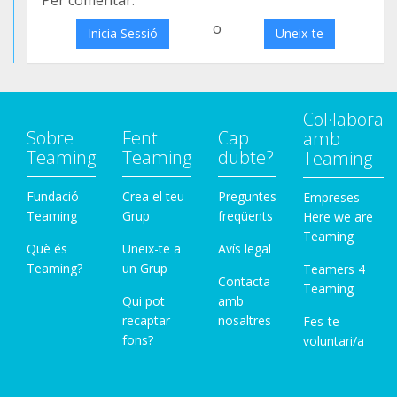
Per comentar:
o
Inicia Sessió
Uneix-te
Col·labora
Sobre
Fent
Cap
amb
Teaming
Teaming
dubte?
Teaming
Fundació
Crea el teu
Preguntes
Empreses
Teaming
Grup
freqüents
Here we are
Teaming
Què és
Uneix-te a
Avís legal
Teaming?
un Grup
Teamers 4
Contacta
Teaming
Qui pot
amb
recaptar
nosaltres
Fes-te
fons?
voluntari/a