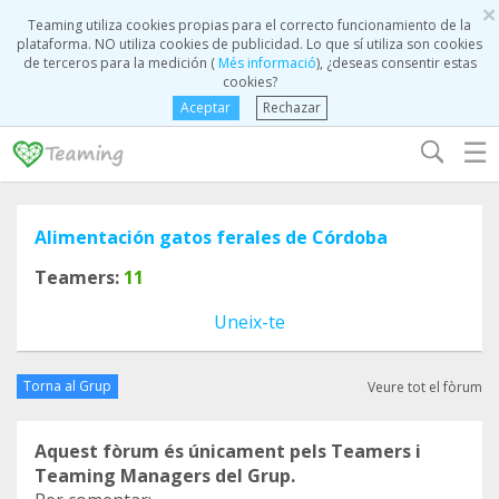
×
Teaming utiliza cookies propias para el correcto funcionamiento de la
plataforma. NO utiliza cookies de publicidad. Lo que sí utiliza son cookies
de terceros para la medición (
Més informació
), ¿deseas consentir estas
cookies?
Aceptar
Rechazar
☰
Alimentación gatos ferales de Córdoba
Teamers:
11
Uneix-te
Torna al Grup
Veure tot el fòrum
Aquest fòrum és únicament pels Teamers i
Teaming Managers del Grup.