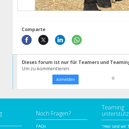
Comparte
Dieses forum ist nur für Teamers und Teamin
Um zu kommentieren:
o
Anmelden
Teaming
g
Noch Fragen?
unterstüt
n
FAQs
"Hier sind wir