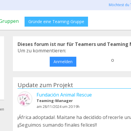
Möchtest du 
Gruppen
Gründe eine Teaming-Gruppe
Dieses forum ist nur für Teamers und Teaming 
Um zu kommentieren:
o
Anmelden
Update zum Projekt
Fundación Animal Rescue
Teaming-Manager
am 28/11/2024 um 20:19h
hen
¡África adoptada!. Maitane ha decidido ofrecerle u
¡¡Seguimos sumando finales felices!!