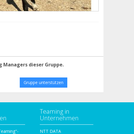
g Managers dieser Gruppe.
Gruppe unterstützen
Teaming in
zen
Unternehmen
 Teaming"-
NTT DATA