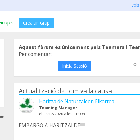
Vols
Grups
Crea un Grup
Aquest fòrum és únicament pels Teamers i Tea
Per comentar:
o
Inicia Sessió
Actualització de com va la causa
Haritzalde Naturzaleen Elkartea
Teaming Manager
el 13/12/2020 a les 11:09h
rum
EMBARGO A HARITZALDE!!!!!