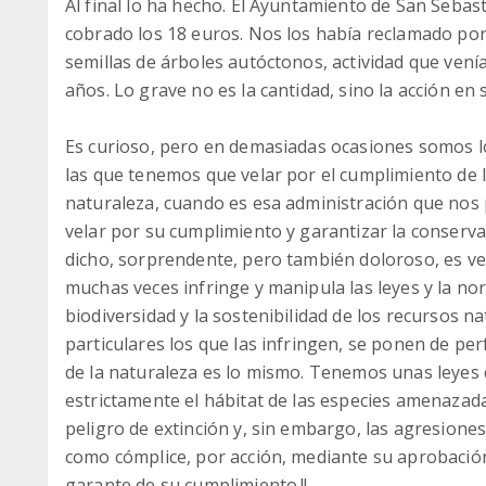
Al final lo ha hecho. El Ayuntamiento de San Seba
cobrado los 18 euros. Nos los había reclamado por 
semillas de árboles autóctonos, actividad que ven
años. Lo grave no es la cantidad, sino la acción en sí
Es curioso, pero en demasiadas ocasiones somos lo
las que tenemos que velar por el cumplimiento de l
naturaleza, cuando es esa administración que nos 
velar por su cumplimiento y garantizar la conserv
dicho, sorprendente, pero también doloroso, es ver
muchas veces infringe y manipula las leyes y la no
biodiversidad y la sostenibilidad de los recursos n
particulares los que las infringen, se ponen de per
de la naturaleza es lo mismo. Tenemos unas leyes 
estrictamente el hábitat de las especies amenazada
peligro de extinción y, sin embargo, las agresione
como cómplice, por acción, mediante su aprobación
garante de su cumplimiento.!!