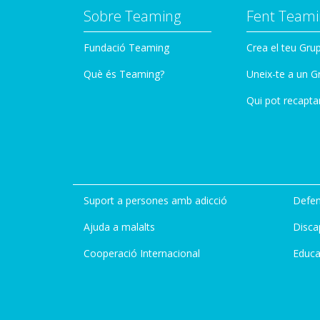
Sobre Teaming
Fent Teami
Fundació Teaming
Crea el teu Gru
Què és Teaming?
Uneix-te a un G
Qui pot recapta
Suport a persones amb adicció
Defen
Ajuda a malalts
Disca
Cooperació Internacional
Educa