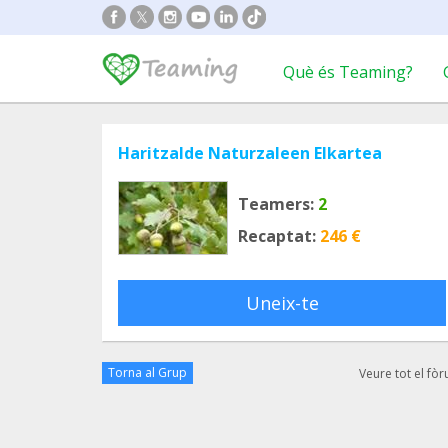
Què és Teaming?
Haritzalde Naturzaleen Elkartea
Teamers:
2
Recaptat:
246 €
Uneix-te
Torna al Grup
Veure tot el fò