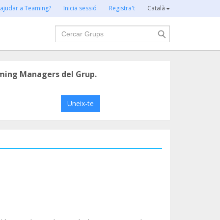
 ajudar a Teaming?
Inicia sessió
Registra't
Català
Cercar
ming Managers del Grup.
Uneix-te