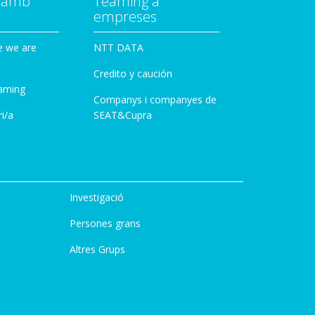
a amb
Teaming a
empreses
e we are
NTT DATA
Credito y caución
aming
Companys i companyes de
i/a
SEAT&Cupra
Investigació
Persones grans
Altres Grups