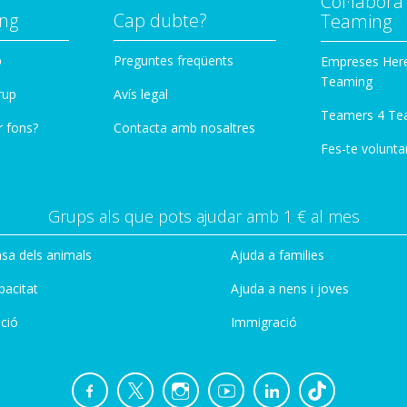
Col·labor
ng
Cap dubte?
Teaming
p
Preguntes freqüents
Empreses Her
Teaming
rup
Avís legal
Teamers 4 Te
r fons?
Contacta amb nosaltres
Fes-te voluntar
Grups als que pots ajudar amb 1 € al mes
sa dels animals
Ajuda a families
pacitat
Ajuda a nens i joves
ció
Immigració