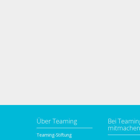
Über Teaming
Bei Teamin
mitmache
Teaming-Stiftung