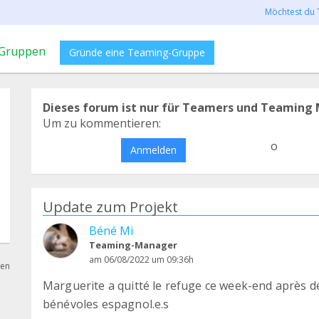
Möchtest du 
Gruppen
Gründe eine Teaming-Gruppe
Dieses forum ist nur für Teamers und Teaming 
Um zu kommentieren:
o
Anmelden
Update zum Projekt
Béné Mi
Teaming-Manager
am 06/08/2022 um 09:36h
hen
Marguerite a quitté le refuge ce week-end après d
bénévoles espagnol.e.s