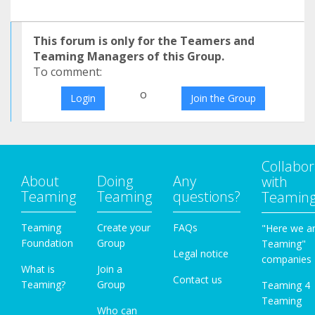
This forum is only for the Teamers and
Teaming Managers of this Group.
To comment:
o
Login
Join the Group
Collabor
About
Doing
Any
with
Teaming
Teaming
questions?
Teamin
Teaming
Create your
FAQs
"Here we a
Foundation
Group
Teaming"
Legal notice
companies
What is
Join a
Contact us
Teaming?
Group
Teaming 4
Teaming
Who can