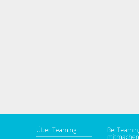
Über Teaming
Bei Teamin
mitmache