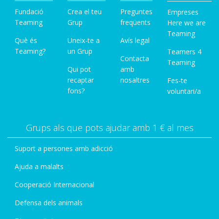
Fundació
Crea el teu
Preguntes
Empreses
Teaming
Grup
freqüents
Here we are
Teaming
Què és
Uneix-te a
Avís legal
Teaming?
un Grup
Teamers 4
Contacta
Teaming
Qui pot
amb
recaptar
nosaltres
Fes-te
fons?
voluntari/a
Grups als que pots ajudar amb 1 € al mes
Suport a persones amb adicció
Ajuda a malalts
Cooperació Internacional
Defensa dels animals