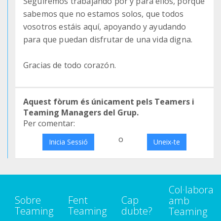
Seguiremos trabajando por y para ellos, porque
sabemos que no estamos solos, que todos
vosotros estáis aquí, apoyando y ayudando
para que puedan disfrutar de una vida digna.
Gracias de todo corazón.
Aquest fòrum és únicament pels Teamers i
Teaming Managers del Grup.
Per comentar:
o
Inicia Sessió
Uneix-te
Col·labora
Sobre
Fent
Cap
amb
Teaming
Teaming
dubte?
Teaming