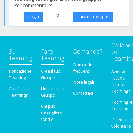
Per commentare:
o
Login
Unisciti al gruppo
Collabo
Su
Fare
Domande?
con
Teaming
Teaming
Teamin
Domande
Fondazione
Crea il tuo
frequenti
Aziende
Teaming
Gruppo
"Eccoci
Note legali
siamo i
Cos'è
Unisciti a un
Teaming"
Contattaci
Teaming?
Gruppo
Teaming 4
Chi può
Teaming
raccogliere
fondi?
Diventa un
volontario