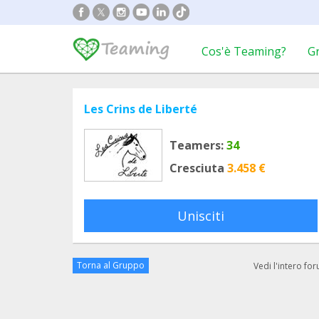
Cos'è Teaming?
G
Les Crins de Liberté
Teamers:
34
Cresciuta
3.458 €
Unisciti
Torna al Gruppo
Vedi l'intero fo