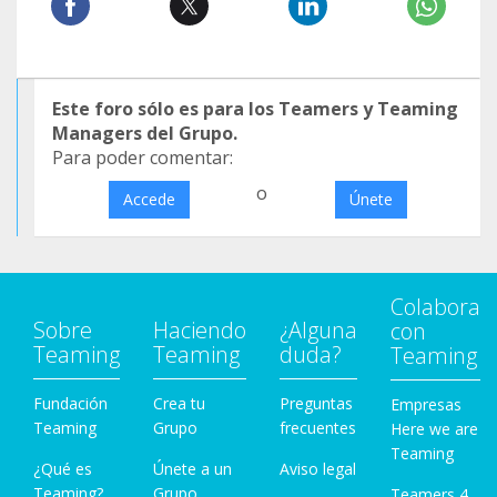
Este foro sólo es para los Teamers y Teaming
Managers del Grupo.
Para poder comentar:
o
Accede
Únete
Colabora
Sobre
Haciendo
¿Alguna
con
Teaming
Teaming
duda?
Teaming
Fundación
Crea tu
Preguntas
Empresas
Teaming
Grupo
frecuentes
Here we are
Teaming
¿Qué es
Únete a un
Aviso legal
Teaming?
Grupo
Teamers 4