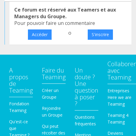
Ce forum est réservé aux Teamers et aux
Managers du Groupe.
Pour pouvoir faire un commentaire
o
Accéder
S'inscrire
Collaborer
A
Faire du
Un
avec
propos
Teaming
doute ?
Teaming
de
Une
Teaming
question
Créer un
Entreprises
à poser
Groupe
Here we are
?
Fondation
Teaming
Rejoindre
Teaming
un Groupe
Teaming 4
Questions
Qu'est-ce
Teaming
fréquentes
Qui peut
que
récolter des
Deviens
Teaming ?
Mention