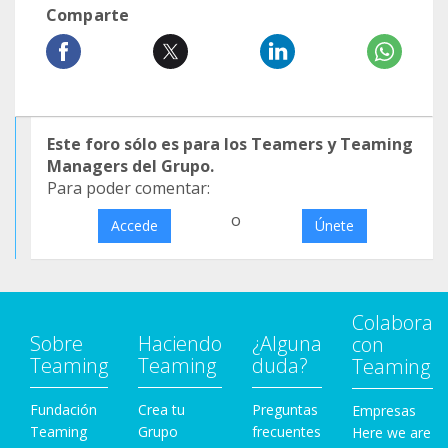
Comparte
Este foro sólo es para los Teamers y Teaming
Managers del Grupo.
Para poder comentar:
o
Accede
Únete
Colabora
Sobre
Haciendo
¿Alguna
con
Teaming
Teaming
duda?
Teaming
Fundación
Crea tu
Preguntas
Empresas
Teaming
Grupo
frecuentes
Here we are