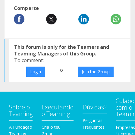
Comparte
This forum is only for the Teamers and
Teaming Managers of this Group.
To comment:
o
Login
Join the Group
Colabo
Sobre o
Executando
Dúvidas?
com o
Teaming
o Teaming
Teami
Perguntas
A Fundação
Cria o teu
Frequentes
Empresas
Teaming
Grupo
"Here we