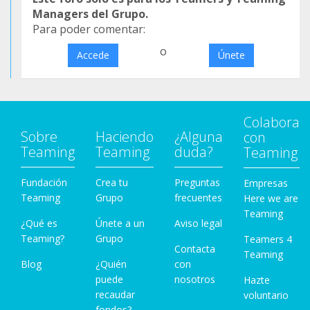
Managers del Grupo.
Para poder comentar:
o
Accede
Únete
Colabora
Sobre
Haciendo
¿Alguna
con
Teaming
Teaming
duda?
Teaming
Fundación
Crea tu
Preguntas
Empresas
Teaming
Grupo
frecuentes
Here we are
Teaming
¿Qué es
Únete a un
Aviso legal
Teaming?
Grupo
Teamers 4
Contacta
Teaming
Blog
¿Quién
con
puede
nosotros
Hazte
recaudar
voluntario
fondos?