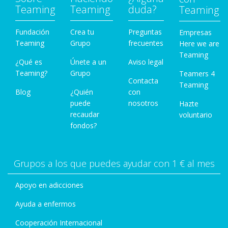
Teaming
Teaming
duda?
Teaming
Fundación
Crea tu
Preguntas
Empresas
Teaming
Grupo
frecuentes
Here we are
Teaming
¿Qué es
Únete a un
Aviso legal
Teaming?
Grupo
Teamers 4
Contacta
Teaming
Blog
¿Quién
con
puede
nosotros
Hazte
recaudar
voluntario
fondos?
Grupos a los que puedes ayudar con 1 € al mes
Apoyo en adicciones
Ayuda a enfermos
Cooperación Internacional