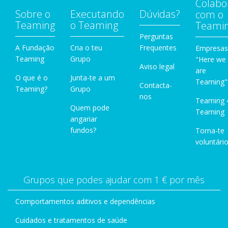
Colabo
Sobre o
Executando
Dúvidas?
com o
Teaming
o Teaming
Teami
Perguntas
A Fundação
Cria o teu
Frequentes
Empresas
Teaming
Grupo
"Here we
Aviso legal
are
O que é o
Junta-te a um
Teaming"
Contacta-
Teaming?
Grupo
nos
Teaming 
Quem pode
Teaming
angariar
fundos?
Torna-te
voluntário
Grupos que podes ajudar com 1 € por mês
Comportamentos aditivos e dependências
Cuidados e tratamentos de saúde