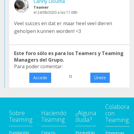
Lanny Douma
Teamer
el 24/08/2020 a las 11:08h
Veel succes en dat er maar heel veel dieren
geholpen kunnen worden! <3
Este foro sólo es para los Teamers y Teaming
Managers del Grupo.
Para poder comentar:
o
Accede
Únete
Colabora
Sobre
Haciendo
¿Alguna
con
Teaming
Teaming
duda?
Teaming
Fundación
Crea tu
Preguntas
Empresas