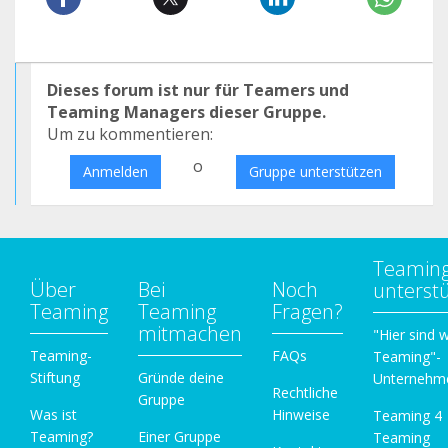
Dieses forum ist nur für Teamers und
Teaming Managers dieser Gruppe.
Um zu kommentieren:
o
Anmelden
Gruppe unterstützen
Teamin
Über
Bei
Noch
unterst
Teaming
Teaming
Fragen?
mitmachen
"Hier sind w
Teaming-
FAQs
Teaming"-
Stiftung
Gründe deine
Unternehm
Rechtliche
Gruppe
Was ist
Hinweise
Teaming 4
Teaming?
Einer Gruppe
Teaming