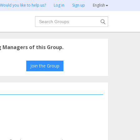
Would you like to help us?
Log in
Sign up
English
Search
g Managers of this Group.
Join the Group