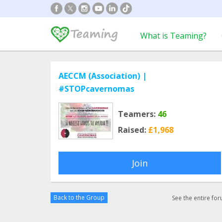
What is Teaming?
AECCM (Association) |
#STOPcavernomas
Teamers:
46
Raised:
£1,968
Join
Back to the Group
See the entire fo