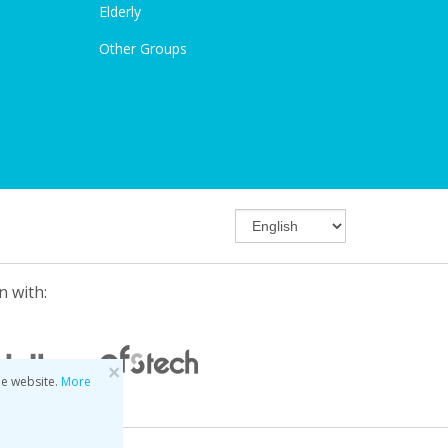
Elderly
Other Groups
n with:
×
he website.
More