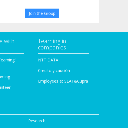
Join the Group
e with
Teaming in
companies
Teaming"
NTT DATA
Credito y caución
aming
Employees at SEAT&Cupra
unteer
Research