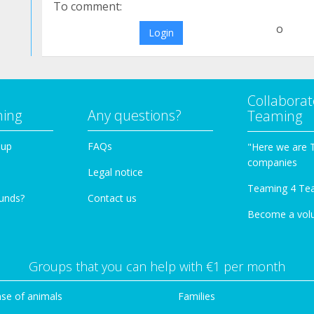
To comment:
o
Login
Collaborat
ming
Any questions?
Teaming
oup
FAQs
"Here we are 
companies
Legal notice
Teaming 4 Te
funds?
Contact us
Become a vol
Groups that you can help with €1 per month
se of animals
Families