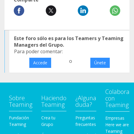
Este foro sólo es para los Teamers y Teaming
Managers del Grupo.
Para poder comentar:
o
Accede
Únete
Colabora
Sobre
Haciendo
¿Alguna
con
Teaming
Teaming
duda?
Teaming
Fundación
Crea tu
Preguntas
Empresas
Teaming
Grupo
frecuentes
Here we are
Teaming