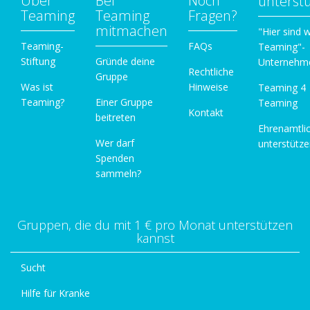
Über
Bei
Noch
unterst
Teaming
Teaming
Fragen?
mitmachen
"Hier sind w
Teaming-
FAQs
Teaming"-
Stiftung
Gründe deine
Unternehm
Rechtliche
Gruppe
Was ist
Hinweise
Teaming 4
Teaming?
Einer Gruppe
Teaming
Kontakt
beitreten
Ehrenamtli
Wer darf
unterstütz
Spenden
sammeln?
Gruppen, die du mit 1 € pro Monat unterstützen
kannst
Sucht
Hilfe für Kranke