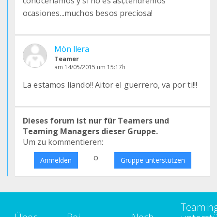
conoceríamos y si no es asi,tendremos
ocasiones...muchos besos preciosa!
Mòn llera
Teamer
am 14/05/2015 um 15:17h
La estamos liando!! Aitor el guerrero, va por ti!!!
Dieses forum ist nur für Teamers und
Teaming Managers dieser Gruppe.
Um zu kommentieren:
o
Anmelden
Gruppe unterstützen
Teamin