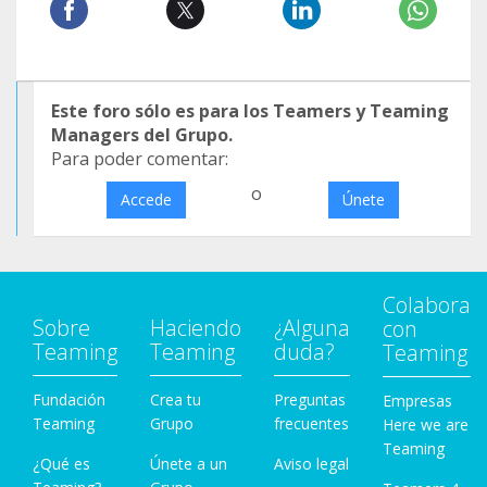
Este foro sólo es para los Teamers y Teaming
Managers del Grupo.
Para poder comentar:
o
Accede
Únete
Colabora
Sobre
Haciendo
¿Alguna
con
Teaming
Teaming
duda?
Teaming
Fundación
Crea tu
Preguntas
Empresas
Teaming
Grupo
frecuentes
Here we are
Teaming
¿Qué es
Únete a un
Aviso legal