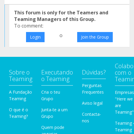
This forum is only for the Teamers and
Teaming Managers of this Group.
To comment:
o
Login
Join the Group
Colabo
Sobre o
Executando
Dúvidas?
com o
Teaming
o Teaming
Teami
Perguntas
A Fundação
Cria o teu
Frequentes
Empresas
Teaming
Grupo
"Here we
Aviso legal
are
O que é o
Junta-te a um
Teaming"
Contacta-
Teaming?
Grupo
nos
Teaming 
Quem pode
Teaming
angariar