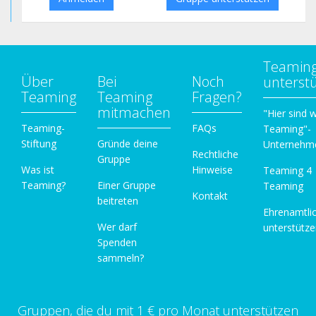
Teamin
Über
Bei
Noch
unterst
Teaming
Teaming
Fragen?
mitmachen
"Hier sind w
Teaming-
FAQs
Teaming"-
Stiftung
Gründe deine
Unternehm
Rechtliche
Gruppe
Was ist
Hinweise
Teaming 4
Teaming?
Einer Gruppe
Teaming
Kontakt
beitreten
Ehrenamtli
Wer darf
unterstütz
Spenden
sammeln?
Gruppen, die du mit 1 € pro Monat unterstützen