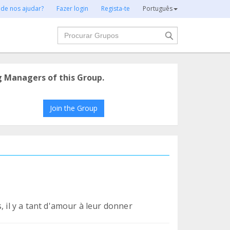
 de nos ajudar?
Fazer login
Regista-te
Português
Procurar
g Managers of this Group.
Join the Group
, il y a tant d'amour à leur donner