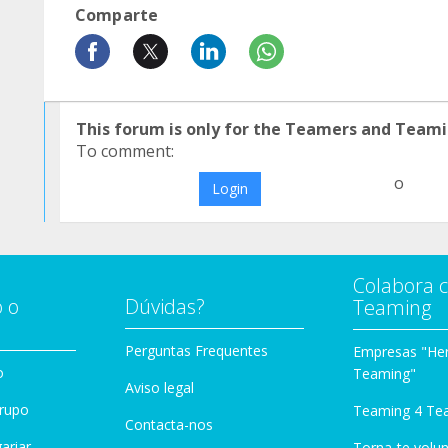
Comparte
This forum is only for the Teamers and Teami
To comment:
o
Login
Colabora 
 o
Dúvidas?
Teaming
Perguntas Frequentes
Empresas "Her
o
Teaming"
Aviso legal
Grupo
Teaming 4 Te
Contacta-nos
ariar
Torna-te volun