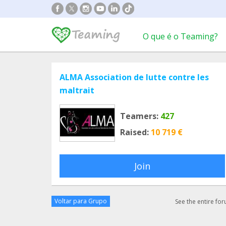
O que é o Teaming?
ALMA Association de lutte contre les
maltrait
Teamers:
427
Raised:
10 719 €
Join
Voltar para Grupo
See the entire fo