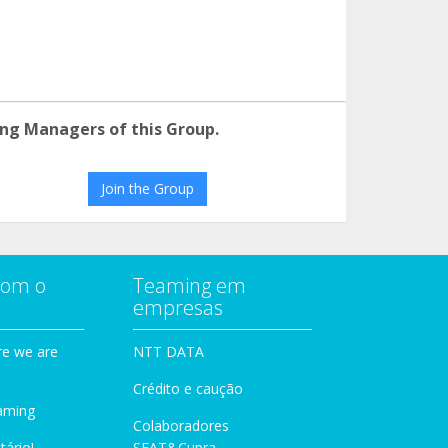
ng Managers of this Group.
Join the Group
com o
Teaming em
empresas
e we are
NTT DATA
Crédito e caução
aming
Colaboradores
tário!
SEAT&Cupra