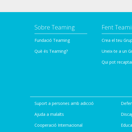
Sobre Teaming
Fent Teami
Fundació Teaming
Crea el teu Gru
Què és Teaming?
Uneix-te a un G
Qui pot recapta
Suport a persones amb adicció
Defen
Ajuda a malalts
Disca
Cooperació Internacional
Educa