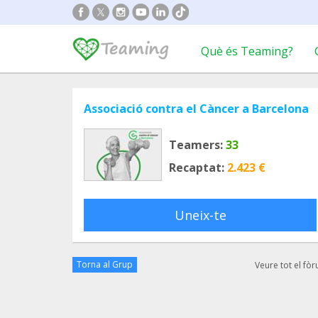
Què és Teaming?
Associació contra el Càncer a Barcelona
Teamers:
33
Recaptat:
2.423 €
Uneix-te
Torna al Grup
Veure tot el fò