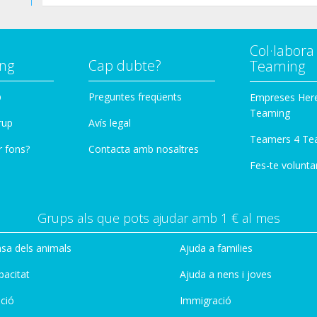
Col·labor
ng
Cap dubte?
Teaming
p
Preguntes freqüents
Empreses Her
Teaming
rup
Avís legal
Teamers 4 Te
r fons?
Contacta amb nosaltres
Fes-te voluntar
Grups als que pots ajudar amb 1 € al mes
sa dels animals
Ajuda a families
pacitat
Ajuda a nens i joves
ció
Immigració