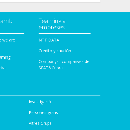
a amb
Teaming a
empreses
e we are
NTT DATA
Credito y caución
aming
Companys i companyes de
i/a
SEAT&Cupra
Investigació
Persones grans
Altres Grups