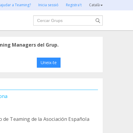
 ajudar a Teaming?
Inicia sessió
Registra't
Català
Cercar
ming Managers del Grup.
Uneix-te
lona
o de Teaming de la Asociación Española