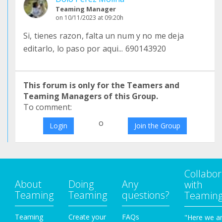
Teaming Manager
on 10/11/2023 at 09:20h
Si, tienes razon, falta un num y no me deja
editarlo, lo paso por aqui... 690143920
This forum is only for the Teamers and
Teaming Managers of this Group.
To comment:
o
Login
Join the Group
Collabor
About
Doing
Any
with
Teaming
Teaming
questions?
Teamin
Teaming
Create your
FAQs
"Here we a