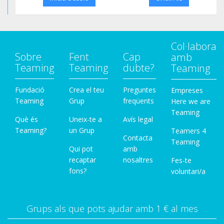
Col·labora
Sobre
Fent
Cap
amb
Teaming
Teaming
dubte?
Teaming
Fundació
Crea el teu
Preguntes
Empreses
Teaming
Grup
freqüents
Here we are
Teaming
Què és
Uneix-te a
Avís legal
Teaming?
un Grup
Teamers 4
Contacta
Teaming
Qui pot
amb
recaptar
nosaltres
Fes-te
fons?
voluntari/a
Grups als que pots ajudar amb 1 € al mes