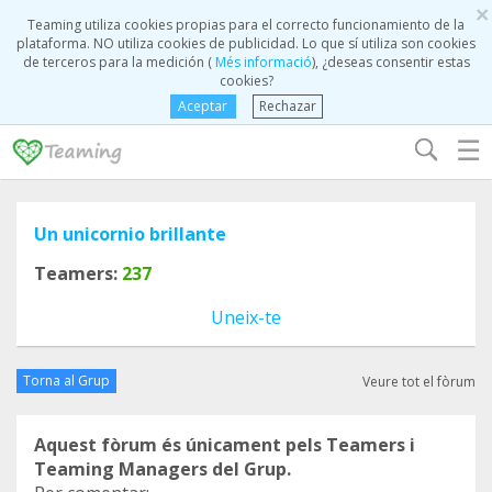
×
Teaming utiliza cookies propias para el correcto funcionamiento de la
plataforma. NO utiliza cookies de publicidad. Lo que sí utiliza son cookies
de terceros para la medición (
Més informació
), ¿deseas consentir estas
cookies?
Aceptar
Rechazar
☰
Un unicornio brillante
Teamers:
237
Uneix-te
Torna al Grup
Veure tot el fòrum
Aquest fòrum és únicament pels Teamers i
Teaming Managers del Grup.