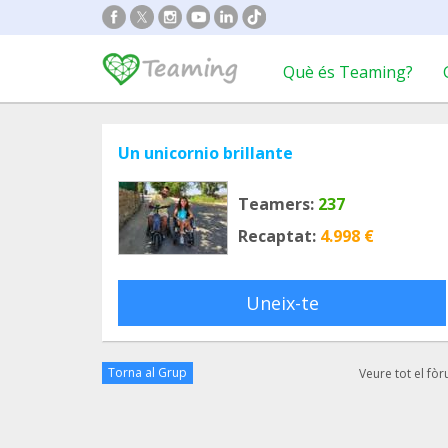
Què és Teaming?
Un unicornio brillante
Teamers:
237
Recaptat:
4.998 €
Uneix-te
Torna al Grup
Veure tot el fò