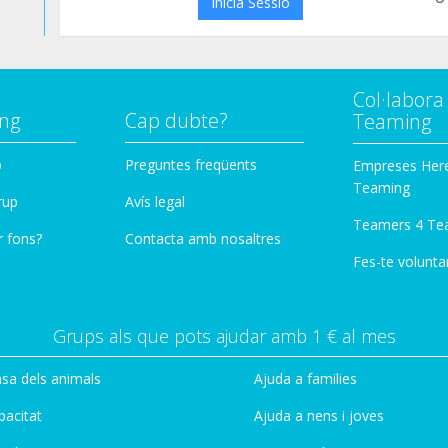
Inicia Sessió
Col·labor
ng
Cap dubte?
Teaming
p
Preguntes freqüents
Empreses Her
Teaming
rup
Avís legal
Teamers 4 Te
r fons?
Contacta amb nosaltres
Fes-te voluntar
Grups als que pots ajudar amb 1 € al mes
sa dels animals
Ajuda a families
pacitat
Ajuda a nens i joves