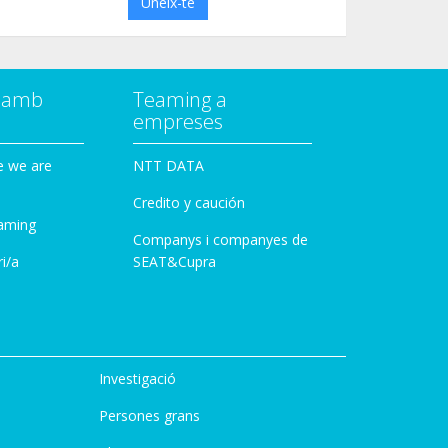
Uneix-te
a amb
Teaming a
empreses
e we are
NTT DATA
Credito y caución
aming
Companys i companyes de
i/a
SEAT&Cupra
Investigació
Persones grans