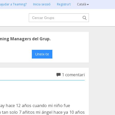
 ajudar a Teaming?
Inicia sessió
Registra't
Català
Cercar
ming Managers del Grup.
Uneix-te
1 comentari
day hace 12 años cuando mi niño fue
 tan solo 7 añitos mi ángel hace ya 10 años