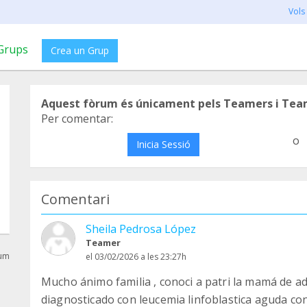
Vols
Grups
Crea un Grup
Aquest fòrum és únicament pels Teamers i Tea
Per comentar:
o
Inicia Sessió
Comentari
Sheila Pedrosa López
Teamer
rum
el 03/02/2026 a les 23:27h
Mucho ánimo familia , conoci a patri la mamá de a
diagnosticado con leucemia linfoblastica aguda con