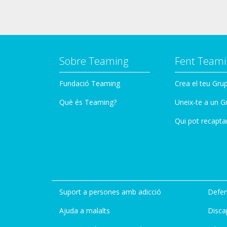
Sobre Teaming
Fent Teami
Fundació Teaming
Crea el teu Gru
Què és Teaming?
Uneix-te a un G
Qui pot recapta
Suport a persones amb adicció
Defen
Ajuda a malalts
Disca