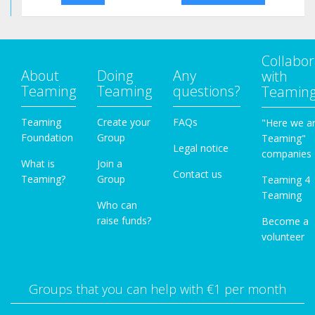
Collabor
About
Doing
Any
with
Teaming
Teaming
questions?
Teamin
Teaming
Create your
FAQs
"Here we a
Foundation
Group
Teaming"
Legal notice
companies
What is
Join a
Contact us
Teaming?
Group
Teaming 4
Teaming
Who can
raise funds?
Become a
volunteer
Groups that you can help with €1 per month