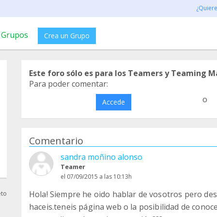
¿Quier
Grupos
Crea un Grupo
Este foro sólo es para los Teamers y Teaming M
Para poder comentar:
o
Accede
Comentario
sandra moñino alonso
Teamer
el 07/09/2015 a las 10:13h
Hola! Siempre he oido hablar de vosotros pero d
eto
haceis.teneis página web o la posibilidad de cono