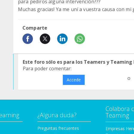
para pediros alguna intervención???
Muchas gracias! Ya me uní a vuestra causa con mi 
Comparte
Este foro sólo es para los Teamers y Teaming
Para poder comentar:
o
Accede
Colabora 
Teaming
¿Alguna duda?
Teaming
Preguntas frecuentes
Empresas Her