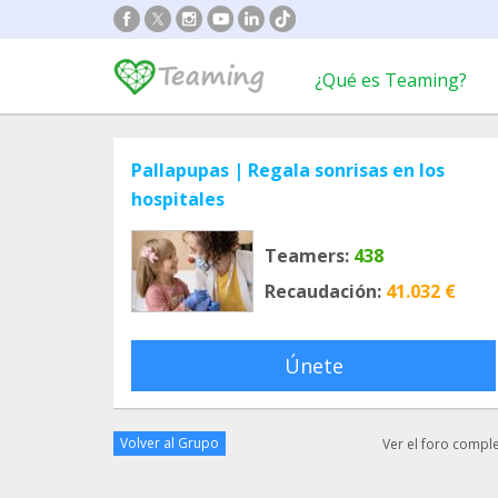
¿Qué es Teaming?
Pallapupas | Regala sonrisas en los
hospitales
Teamers:
438
Recaudación:
41.032 €
Únete
Volver al Grupo
Ver el foro compl