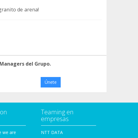
granito de arena!
 Managers del Grupo.
Únete
con
Teaming en
empresas
e we are
NTT DATA