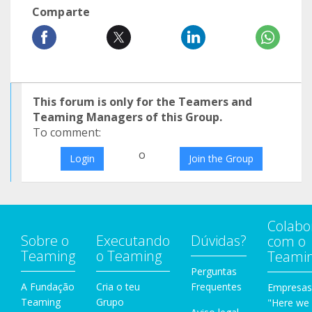
Comparte
This forum is only for the Teamers and
Teaming Managers of this Group.
To comment:
o
Login
Join the Group
Colabo
Sobre o
Executando
Dúvidas?
com o
Teaming
o Teaming
Teami
Perguntas
A Fundação
Cria o teu
Frequentes
Empresas
Teaming
Grupo
"Here we