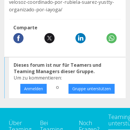
velosoz-coordinado-por-rubiela-suarez-yustty-
organizado-por-iayoga/
Comparte
Dieses forum ist nur für Teamers und
Teaming Managers dieser Gruppe.
Um zu kommentieren:
o
Anmelden
Gruppe unterstützen
Teamin
Über
Bei
Noch
unterst
Teaming
Teaming
Fragen?