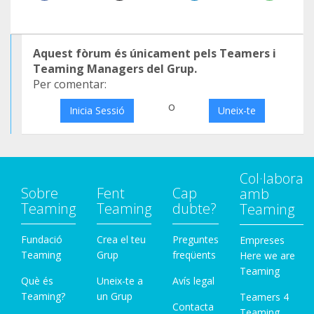
Aquest fòrum és únicament pels Teamers i
Teaming Managers del Grup.
Per comentar:
o
Inicia Sessió
Uneix-te
Col·labora
Sobre
Fent
Cap
amb
Teaming
Teaming
dubte?
Teaming
Fundació
Crea el teu
Preguntes
Empreses
Teaming
Grup
freqüents
Here we are
Teaming
Què és
Uneix-te a
Avís legal
Teaming?
un Grup
Teamers 4
Contacta
Teaming