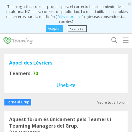
×
Teaming utiliza cookies propias para el correcto funcionamiento de la
plataforma. NO utiliza cookies de publicidad. Lo que sí utiliza son cookies
de terceros para la medición (
Més informació
), ¿deseas consentir estas
cookies?
Aceptar
Rechazar
☰
Appel des Lévriers
Teamers:
70
Uneix-te
Torna al Grup
Veure tot el fòrum
Aquest fòrum és únicament pels Teamers i
Teaming Managers del Grup.