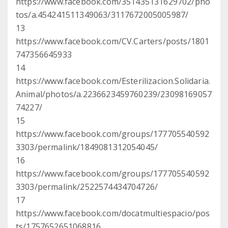
https://www.facebook.com/351435131629702/pho
tos/a.454241511349063/3117672005005987/
13
https://www.facebook.com/CV.Carters/posts/1801
747356645933
14
https://www.facebook.com/Esterilizacion.Solidaria.
Animal/photos/a.2236623459760239/23098169057
74227/
15
https://www.facebook.com/groups/177705540592
3303/permalink/1849081312054045/
16
https://www.facebook.com/groups/177705540592
3303/permalink/2522574434704726/
17
https://www.facebook.com/docatmultiespacio/pos
ts/1757652651068816