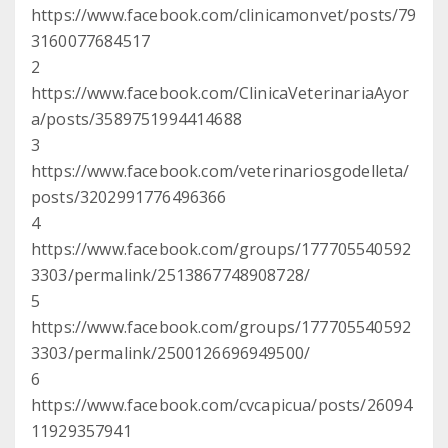
https://www.facebook.com/clinicamonvet/posts/79
3160077684517
2
https://www.facebook.com/ClinicaVeterinariaAyor
a/posts/3589751994414688
3
https://www.facebook.com/veterinariosgodelleta/
posts/3202991776496366
4
https://www.facebook.com/groups/177705540592
3303/permalink/2513867748908728/
5
https://www.facebook.com/groups/177705540592
3303/permalink/2500126696949500/
6
https://www.facebook.com/cvcapicua/posts/26094
11929357941