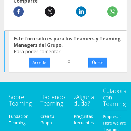
Comparte
Este foro sólo es para los Teamers y Teaming
Managers del Grupo.
Para poder comentar:
o
Accede
Únete
Colabora
Sobre
Haciendo
¿Alguna
con
Teaming
Teaming
duda?
Teaming
Fundación
Crea tu
Preguntas
Empresas
Teaming
Grupo
frecuentes
Here we are
Teaming