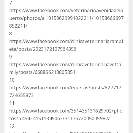
7
https://www.facebook.com/veterinarioavenidadelp
uerto/photos/a.10150629991022211/10158666697
852211/
8
https://www.facebook.com/clinicaveterinariarambl
eta/posts/2923172107964396
9
https://www.facebook.com/clinicaveterinariavetfa
mily/posts/668866213805851
10
https://www.facebook.com/cvpecas/posts/827717
724655873
11
https://www.facebook.com/351435131629702/pho
tos/a.454241511349063/3117672005005987/
12