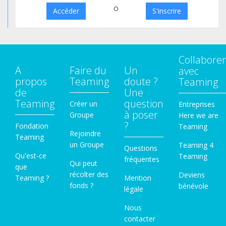
o
Accéder
S'inscrire
Collaborer
A
Faire du
Un
avec
propos
Teaming
doute ?
Teaming
de
Une
Teaming
question
Créer un
Entreprises
à poser
Groupe
Here we are
?
Fondation
Teaming
Rejoindre
Teaming
un Groupe
Teaming 4
Questions
Qu'est-ce
Teaming
fréquentes
Qui peut
que
récolter des
Deviens
Teaming ?
Mention
fonds ?
bénévole
légale
Nous
contacter