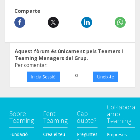
Comparte
Aquest fòrum és únicament pels Teamers i
Teaming Managers del Grup.
Per comentar:
o
Inicia Sessió
Uneix-te
Col·labora
Sobre
Fent
Cap
amb
Teaming
Teaming
dubte?
Teaming
Fundació
Crea el teu
Preguntes
Empreses