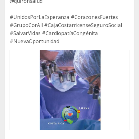
@quironsalud
#UnidosPorLaEsperanza #CorazonesFuertes
#GrupoCorAll #CajaCostarricenseSeguroSocial
#SalvarVidas #CardiopatíaCongénita
#NuevaOportunidad