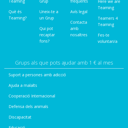
Teaming
Grup
freqüents
Here we are
Teaming
Què és
Uneix-te a
Avís legal
Teaming?
un Grup
Teamers 4
Contacta
Teaming
Qui pot
amb
recaptar
nosaltres
Fes-te
fons?
voluntari/a
Grups als que pots ajudar amb 1 € al mes
Suport a persones amb adicció
Ajuda a malalts
Cooperació Internacional
Defensa dels animals
Discapacitat
Educació