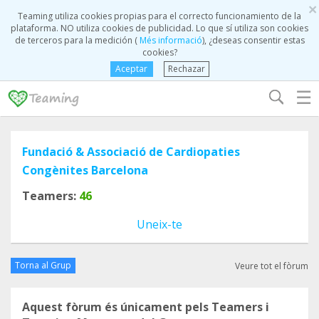
×
Teaming utiliza cookies propias para el correcto funcionamiento de la
plataforma. NO utiliza cookies de publicidad. Lo que sí utiliza son cookies
de terceros para la medición (
Més informació
), ¿deseas consentir estas
cookies?
Aceptar
Rechazar
☰
Fundació & Associació de Cardiopaties
Congènites Barcelona
Teamers:
46
Uneix-te
Torna al Grup
Veure tot el fòrum
Aquest fòrum és únicament pels Teamers i