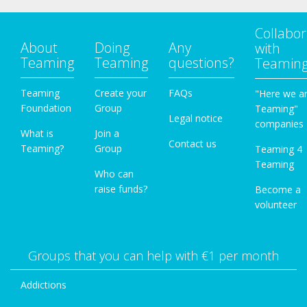
Collabor
About
Doing
Any
with
Teaming
Teaming
questions?
Teamin
Teaming
Create your
FAQs
"Here we a
Foundation
Group
Teaming"
Legal notice
companies
What is
Join a
Contact us
Teaming?
Group
Teaming 4
Teaming
Who can
raise funds?
Become a
volunteer
Groups that you can help with €1 per month
Addictions