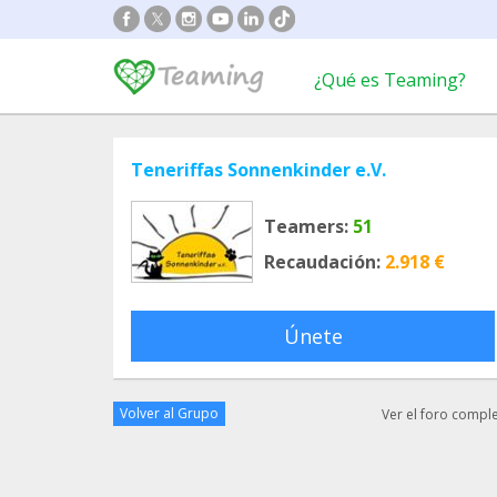
¿Qué es Teaming?
Teneriffas Sonnenkinder e.V.
Teamers:
51
Recaudación:
2.918 €
Únete
Volver al Grupo
Ver el foro compl