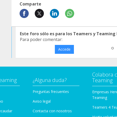
Comparte
Este foro sólo es para los Teamers y Teaming
Para poder comentar:
o
Accede
Colabora 
Teaming
¿Alguna duda?
Teaming
Preguntas frecuentes
Empresas Her
Teaming
po
Aviso legal
Teamers 4 Te
ecaudar
Contacta con nosotros
Hazte voluntar