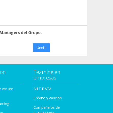
 Managers del Grupo.
Únete
con
Teaming en
empresas
e we are
NTT DATA
Crédito y caución
aming
Compañeros de
io
SEAT&Cupra