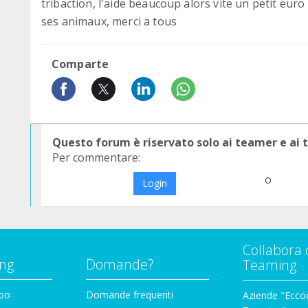
tribaction, l'aide beaucoup alors vite un petit e
ses animaux, merci a tous
Comparte
Questo forum è riservato solo ai teamer e ai
Per commentare:
o
Login
Collabora 
ng
Domande?
Teaming
ppo
Domande frequenti
Aziende "Eccoc