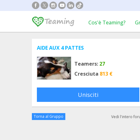
Cos'è Teaming?
G
AIDE AUX 4 PATTES
Teamers:
27
Cresciuta
813 €
Unisciti
Torna al Gruppo
Vedi l'intero fo