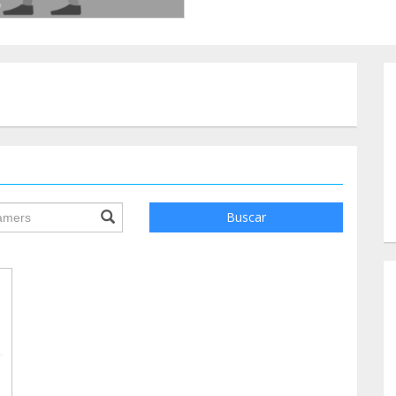
ile.searchForm.search.text???
Buscar