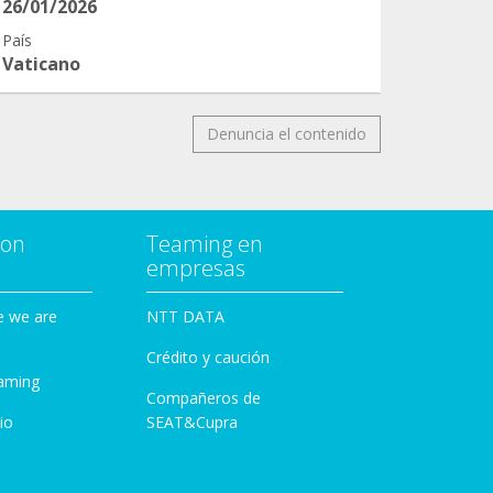
26/01/2026
País
Vaticano
Denuncia el contenido
con
Teaming en
empresas
e we are
NTT DATA
Crédito y caución
aming
Compañeros de
io
SEAT&Cupra